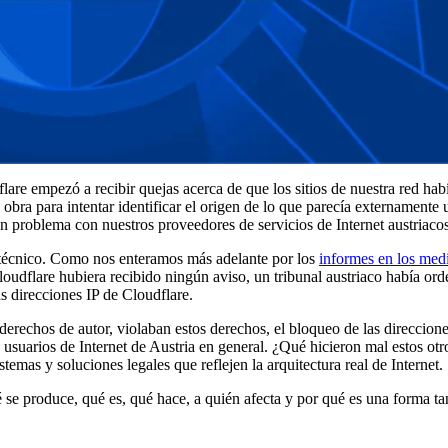
flare empezó a recibir quejas acerca de que los sitios de nuestra red ha
bra para intentar identificar el origen de lo que parecía externamente 
n problema con nuestros proveedores de servicios de Internet austriacos
a técnico. Como nos enteramos más adelante por los
informes en los med
loudflare hubiera recibido ningún aviso, un tribunal austriaco había ord
as direcciones IP de Cloudflare.
derechos de autor, violaban estos derechos, el bloqueo de las direccion
s usuarios de Internet de Austria en general. ¿Qué hicieron mal estos otro
emas y soluciones legales que reflejen la arquitectura real de Internet.
é se produce, qué es, qué hace, a quién afecta y por qué es una forma t