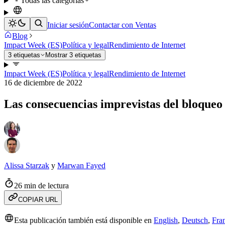
Todas las categorías
Iniciar sesión
Contactar con Ventas
Blog
Impact Week (ES)
Política y legal
Rendimiento de Internet
3 etiquetas
Mostrar 3 etiquetas
Impact Week (ES)
Política y legal
Rendimiento de Internet
16 de diciembre de 2022
Las consecuencias imprevistas del bloqueo 
Alissa Starzak
y
Marwan Fayed
26 min de lectura
COPIAR URL
Esta publicación también está disponible en
English
,
Deutsch
,
Fra