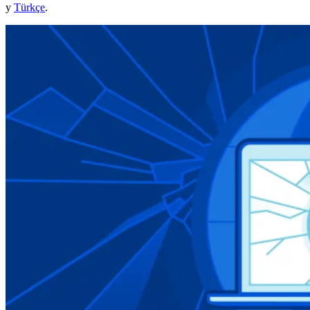
y
Türkçe
.