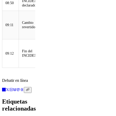
INCIDENTE
Alertas
08:50
declarado
automatizadas
Cambio de
configuración
Cambio
09:11
revertido e
revertido
inicio de la
propagación
Reversión
completamente
Fin del
09:12
propagada,
INCIDENTE
todo el tráfico
restaurado
Debatir en línea
Etiquetas
relacionadas