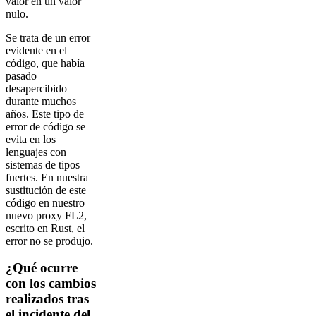
valor en un valor
nulo.
Se trata de un error
evidente en el
código, que había
pasado
desapercibido
durante muchos
años. Este tipo de
error de código se
evita en los
lenguajes con
sistemas de tipos
fuertes. En nuestra
sustitución de este
código en nuestro
nuevo proxy FL2,
escrito en Rust, el
error no se produjo.
¿Qué ocurre
con los cambios
realizados tras
el incidente del