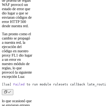
de prueba de reglas
WAF provocó un
estado de error que
dio lugar a que se
enviaran códigos de
error HTTP 500
desde nuestra red.
Tan pronto como el
cambio se propagó
a nuestra red, la
ejecución del
código en nuestro
proxy FL1 dio lugar
a un error en
nuestro módulo de
reglas, lo que
provocó la siguiente
excepción Lua:
[lua] 
Failed
 to run module rulesets callback late_routi
lo que ocasionó que
se enviaran errores