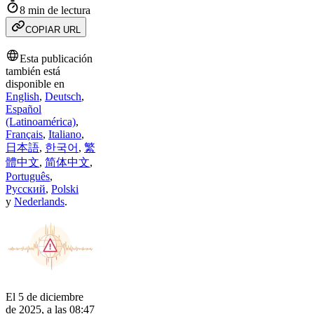
8 min de lectura
COPIAR URL
Esta publicación
también está
disponible en
English
,
Deutsch
,
Español
(Latinoamérica)
,
Français
,
Italiano
,
日本語
,
한국어
,
繁
體中文
,
简体中文
,
Português
,
Русский
,
Polski
y
Nederlands
.
El 5 de diciembre
de 2025, a las 08:47