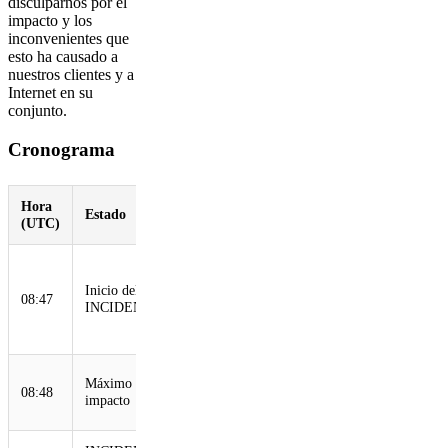
disculparnos por el
impacto y los
inconvenientes que
esto ha causado a
nuestros clientes y a
Internet en su
conjunto.
Cronograma
Hora
Estado
Descripción
(UTC)
Cambio de
configuración
Inicio del
08:47
implementado
INCIDENTE
y propagado a
la red
Cambio
Máximo
08:48
totalmente
impacto
propagado