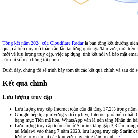
Tổng kết năm 2024 của Cloudflare Radar
là bản tổng kết thường niên
qua, cả trên quy mô toàn cầu lẫn tại từng quốc gia/khu vực, dựa trên
mới về lưu lượng truy cập, việc áp dụng, tính kết nối và bảo mật ema
các chỉ số mà chúng tôi chọn.
Dưới đây, chúng tôi sẽ trình bày tóm tắt các kết quả chính và sau đó s
Kết quả chính
Lưu lượng truy cập
Lưu lượng truy cập Internet toàn cầu đã tăng 17,2% trong năm
Google tiếp tục giữ vững vị trí dịch vụ Internet phổ biến nhất.
hạng mục Tiền mã hóa. WhatsApp vẫn là nền tảng Nhắn tin hà
Lưu lượng truy cập toàn cầu từ Starlink tăng gấp 3,3 lần tron
tại Malawi vào tháng 7 năm 2023, lưu lượng truy cập Starlink 
lượng truy cập tại các khu vực này cũng tăng mạnh.
🔗