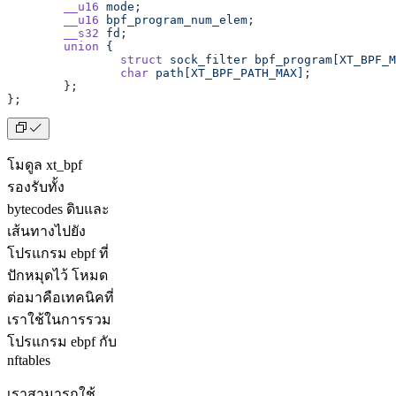
	__u16
 mode
;
	__u16
 bpf_program_num_elem
;
	__s32
 fd
;
	union
 {
		struct
 sock_filter
 bpf_program[XT_BPF_M
		char
 path[XT_BPF_PATH_MAX]
;
	};
};
โมดูล xt_bpf
รองรับทั้ง
bytecodes ดิบและ
เส้นทางไปยัง
โปรแกรม ebpf ที่
ปักหมุดไว้ โหมด
ต่อมาคือเทคนิคที่
เราใช้ในการรวม
โปรแกรม ebpf กับ
nftables
เราสามารถใช้