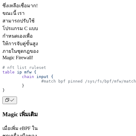
ซึ่งเหลือเชื่อมาก!
ขณะนี้ เรา
สามารถปรับใช้
โปรแกรม C แบบ
กำหนดเองเพื่อ
ให้การจับคู่ขั้นสูง
ภายในชุดกฎของ
Magic Firewall!
# nft list ruleset
table
 ip
 mfw
 {
	chain
 input
 {
		#match bpf pinned /sys/fs/bpf/mfw/matc
	}
}
Magic เพิ่มเติม
เมื่อเพิ่ม eBPF ใน
ชุดเครื่องมือของ