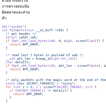
ตัวอย่างนี้ละเว้น
การตรวจสอบข้อ
ผิดพลาดและส่วน
หัว
SEC(
"socket"
)
int
 filter
(
struct
 __sk_buff
 *
skb
) 
{
  /*
 get
 header
 *
/
  struct
 iphdr
 iph
;
  if
 (
bpf_skb_load_bytes(skb,
 0,
 &
iph,
 sizeof
(
iph
))) {
    return
 BPF_DROP
;
  }
  /*
 read
 last
 5
 bytes
 in
 payload
 of
 udp
 *
/
  __u16
 pkt_len
 =
 bswap_16
(
iph.tot_len
);
  char
 data[5]
;
  if
 (
bpf_skb_load_bytes(skb,
 pkt_len
 -
 sizeof
(
data
)
,
 &
    return
 BPF_DROP
;
  }
  /*
 only
 packets
 with
 the
 magic
 word
 at
 the
 end
 of
 the
  const
 char
 SECRET_TOKEN[5]
 =
 "xyzzy"
;
  for
 (
int
 i
 =
 0
; 
i
 <
 sizeof
(
SECRET_TOKEN
); 
i++
) {
    if
 (
SECRET_TOKEN[i]
 !=
 data[i]
) {
      return
 BPF_DROP
;
    }
  }