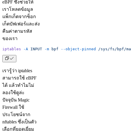
eBPF ซึ่งช่วยให้
เราโหลดข้อมูล
แพ็กเก็ตจากซ็อก
เก็ตบัฟเฟอร์และส่ง
คืนค่าตามรหัส
ของเรา
iptables
 -A
 INPUT
 -m
 bpf
 --object-pinned
 /sys/fs/bpf/ma
เรารู้ว่า iptables
สามารถใช้ eBPF
ได้ แล้วทำไมไม่
ลองใช้ดูล่ะ
ปัจจุบัน Magic
Firewall ใช้
ประโยชน์จาก
nftables ซึ่งเป็นตัว
เลือกที่ยอดเยี่ยม