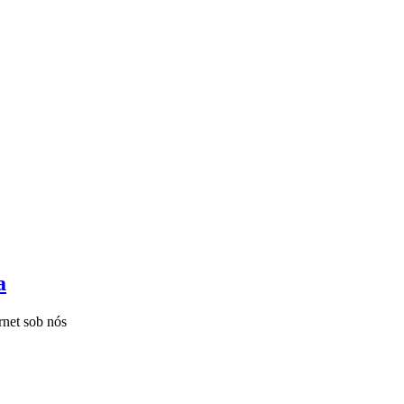
a
rnet sob nós