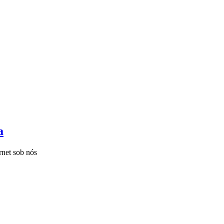
a
rnet sob nós