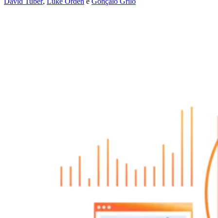
David Tuber
,
Luke Orden
e
Gonçalo Grilo