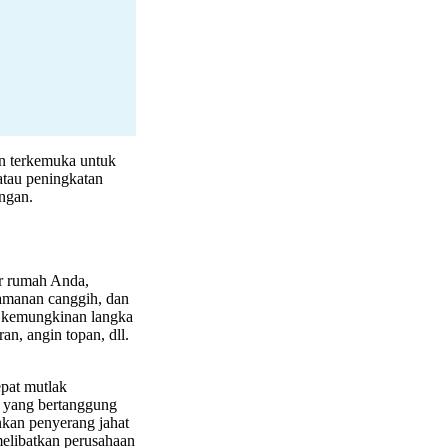
en terkemuka untuk
atau peningkatan
angan.
ur rumah Anda,
amanan canggih, dan
i kemungkinan langka
an, angin topan, dll.
pat mutlak
O yang bertanggung
nkan penyerang jahat
melibatkan perusahaan