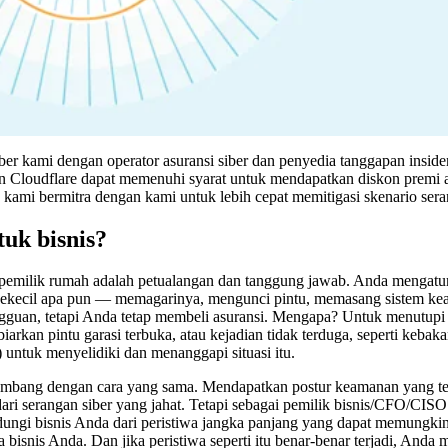
r kami dengan operator asuransi siber dan penyedia tanggapan insid
n Cloudflare dapat memenuhi syarat untuk mendapatkan diskon premi 
n kami bermitra dengan kami untuk lebih cepat memitigasi skenario ser
uk bisnis?
 pemilik rumah adalah petualangan dan tanggung jawab. Anda mengat
kecil apa pun — memagarinya, mengunci pintu, memasang sistem ke
gguan, tetapi Anda tetap membeli asuransi. Mengapa? Untuk menutup
kan pintu garasi terbuka, atau kejadian tidak terduga, seperti kebakar
) untuk menyelidiki dan menanggapi situasi itu.
rkembang dengan cara yang sama. Mendapatkan postur keamanan yang te
ari serangan siber yang jahat. Tetapi sebagai pemilik bisnis/CFO/CIS
dungi bisnis Anda dari peristiwa jangka panjang yang dapat memungki
snis Anda. Dan jika peristiwa seperti itu benar-benar terjadi, Anda 