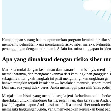
Kami dengan senang hati mengumumkan program kemitraan risiko sibe
membantu pelanggan kami mengurangi risiko siber mereka. Pelangga
pertanggungan dengan mitra kami. Selain itu, mitra tanggapan inside
Apa yang dimaksud dengan risiko siber unt
Mari kita mulai dengan keamanan dan asuransi — misalnya, menjadi
memeliharanya, dan mengamankannya dari kemungkinan gangguan se
sebagainya. Langkah-langkah ini pasti mengurangi kemungkinan gan
bahwa mungkin terjadi kesalahan — kesalahan manusia, seperti membiar
Dan saat ada yang tidak beres, Anda memanggil para ahli (alias polisi
Menjalankan bisnis yang memiliki segala jenis kehadiran online be
diperlukan untuk melindungi bisnis, pelanggan, dan karyawan Anda d
jawab, bagaimanapun Anda pasti membeli asuransi siber untuk melin
memasuki lingkungan Anda, yang menyebabkan kerusakan berat pada bi