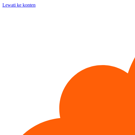
Lewati ke konten