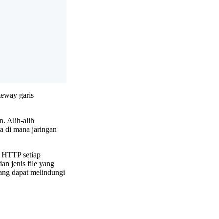
eway garis
. Alih-alih
ia di mana jaringan
s HTTP setiap
n jenis file yang
ang dapat melindungi