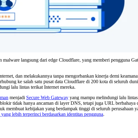
 malware langsung dari edge Cloudflare, yang memberi pengguna Gat
nternet, dan melakukannya tanpa mengorbankan kinerja demi keamanan
rhubung ke salah satu pusat data Cloudflare di 200 kota di seluruh dun
i lalu lintas terikat Internet mereka.
aman
menjadi
Secure Web Gateway
yang mampu melindungi lalu linta
kir tidak hanya ancaman di layer DNS, tetapi juga URL berbahaya da
ntuk membuat kebijakan yang berdampak tinggi di seluruh perusahaan y
 yang lebih terperinci berdasarkan identitas pengguna
.