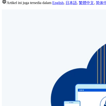
Artikel ini juga tersedia dalam
English
,
日本語
,
繁體中文
,
简体