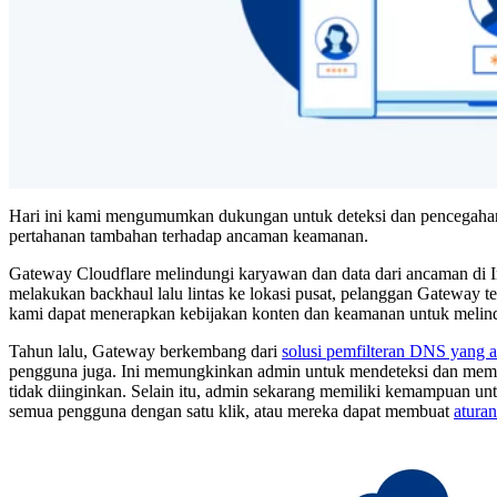
Hari ini kami mengumumkan dukungan untuk deteksi dan pencegahan
pertahanan tambahan terhadap ancaman keamanan.
Gateway Cloudflare melindungi karyawan dan data dari ancaman di I
melakukan backhaul lalu lintas ke lokasi pusat, pelanggan Gateway te
kami dapat menerapkan kebijakan konten dan keamanan untuk melindung
Tahun lalu, Gateway berkembang dari
solusi pemfilteran DNS yang 
pengguna juga. Ini memungkinkan admin untuk mendeteksi dan memblo
tidak diinginkan. Selain itu, admin sekarang memiliki kemampuan u
semua pengguna dengan satu klik, atau mereka dapat membuat
aturan