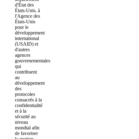
d'État des
États-Unis, à
l'Agence des
États-Unis
pour le
développement
international
(USAID) et
d'autres
agences
gouvernementales
qui
contribuent
au
développement
des
protocoles
consacrés à la
confidentialité
et à la
sécurité au
niveau
mondial afin
de favoriser
la gestion