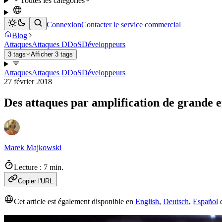
Toutes les catégories
Connexion
Contacter le service commercial
Blog
Attaques
Attaques DDoS
Développeurs
3 tags
Afficher 3 tags
Attaques
Attaques DDoS
Développeurs
27 février 2018
Des attaques par amplification de grande 
Marek Majkowski
Lecture : 7 min.
Copier l'URL
Cet article est également disponible en
English
,
Deutsch
,
Español