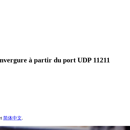
envergure à partir du port UDP 11211
et
简体中文
.