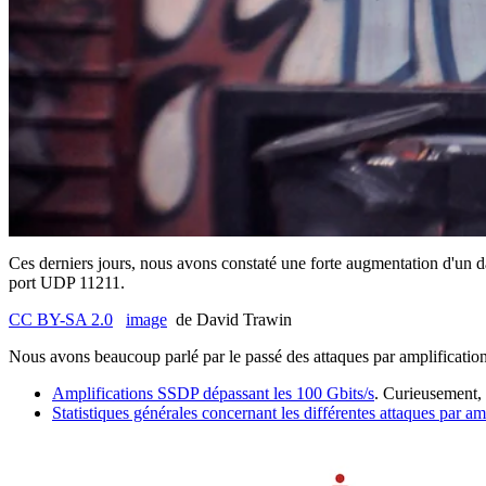
Ces derniers jours, nous avons constaté une forte augmentation d'un da
port UDP 11211.
CC BY-SA 2.0
image
de David Trawin
Nous avons beaucoup parlé par le passé des attaques par amplification s
Amplifications SSDP dépassant les 100 Gbits/s
. Curieusement, 
Statistiques générales concernant les différentes attaques par a