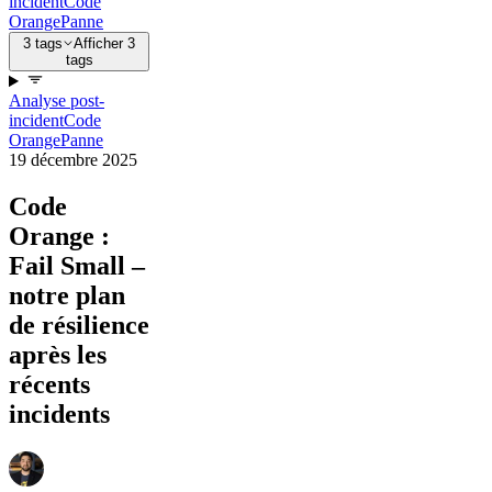
incident
Code
Orange
Panne
3 tags
Afficher 3
tags
Analyse post-
incident
Code
Orange
Panne
19 décembre 2025
Code
Orange :
Fail Small –
notre plan
de résilience
après les
récents
incidents