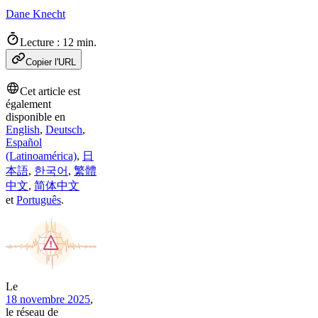
Dane Knecht
Lecture : 12 min.
Copier l'URL
Cet article est
également
disponible en
English
,
Deutsch
,
Español
(Latinoamérica)
,
日
本語
,
한국어
,
繁體
中文
,
简体中文
et
Português
.
Le
18 novembre 2025
,
le réseau de