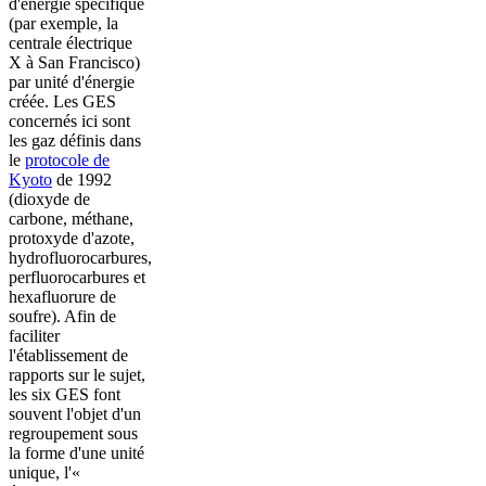
d'énergie spécifique
(par exemple, la
centrale électrique
X à San Francisco)
par unité d'énergie
créée. Les GES
concernés ici sont
les gaz définis dans
le
protocole de
Kyoto
de 1992
(dioxyde de
carbone, méthane,
protoxyde d'azote,
hydrofluorocarbures,
perfluorocarbures et
hexafluorure de
soufre). Afin de
faciliter
l'établissement de
rapports sur le sujet,
les six GES font
souvent l'objet d'un
regroupement sous
la forme d'une unité
unique, l'«