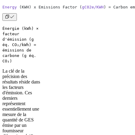
Energy
 (KWH) x Emissions Factor (
gC02e/KWH
) = Carbon em
Énergie (kWh) ×
facteur
d'émission (g
éq. CO₂/kWh) =
émissions de
carbone (g éq.
CO₂)
La clé de la
précision des
résultats réside dans
les facteurs
d'émission. Ces
derniers
représentent
essentiellement une
mesure de la
quantité de GES
émise par un
fournisseur