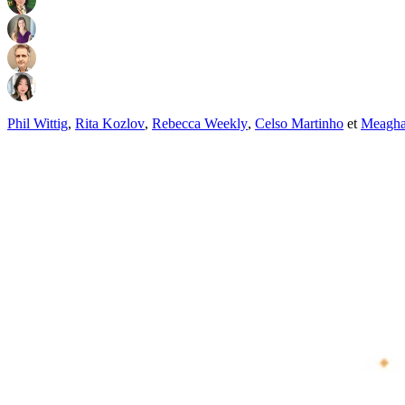
Phil Wittig
,
Rita Kozlov
,
Rebecca Weekly
,
Celso Martinho
et
Meagha