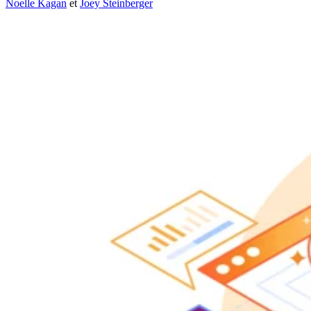
Noelle Kagan
et
Joey Steinberger