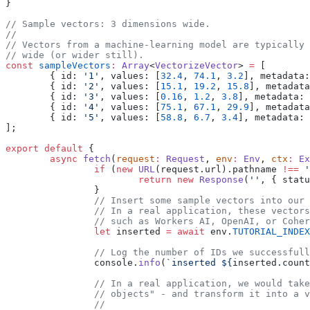
}
// Sample vectors: 3 dimensions wide.
//
// Vectors from a machine-learning model are typically 
// wide (or wider still).
const
 sampleVectors
:
 Array
<
VectorizeVector
> 
=
 [
	{ id: 
'1'
, values: [
32.4
, 
74.1
, 
3.2
], metadata:
	{ id: 
'2'
, values: [
15.1
, 
19.2
, 
15.8
], metadata
	{ id: 
'3'
, values: [
0.16
, 
1.2
, 
3.8
], metadata: 
	{ id: 
'4'
, values: [
75.1
, 
67.1
, 
29.9
], metadata
	{ id: 
'5'
, values: [
58.8
, 
6.7
, 
3.4
], metadata: 
];
export
 default
 {
	async
 fetch
(
request
:
 Request
, 
env
:
 Env
, 
ctx
:
 Ex
		if
 (
new
 URL
(request.url).pathname 
!==
 '
			return
 new
 Response
(
''
, { statu
		}
		// Insert some sample vectors into our
		// In a real application, these vecto
		// such as Workers AI, OpenAI, or Cohe
		let
 inserted 
=
 await
 env.
TUTORIAL_INDEX
		// Log the number of IDs we successful
		console.
info
(
`inserted ${
inserted
.
count
		// In a real application, we would tak
		// objects" - and transform it into a 
		//