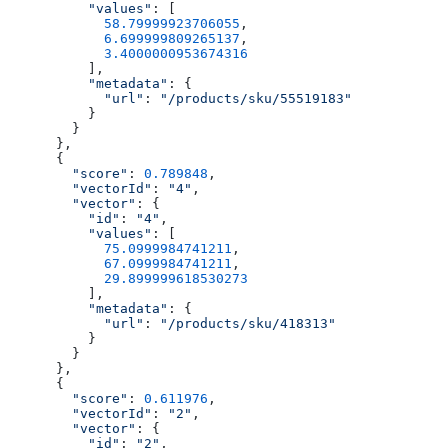
          "values"
: [
            58.79999923706055
,
            6.699999809265137
,
            3.4000000953674316
          ],
          "metadata"
: {
            "url"
: 
"/products/sku/55519183"
          }
        }
      },
      {
        "score"
: 
0.789848
,
        "vectorId"
: 
"4"
,
        "vector"
: {
          "id"
: 
"4"
,
          "values"
: [
            75.0999984741211
,
            67.0999984741211
,
            29.899999618530273
          ],
          "metadata"
: {
            "url"
: 
"/products/sku/418313"
          }
        }
      },
      {
        "score"
: 
0.611976
,
        "vectorId"
: 
"2"
,
        "vector"
: {
          "id"
: 
"2"
,