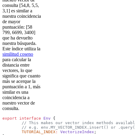
consulta [54,8, 5,5,
3,1] es similar a
nuestra coincidencia
de mayor
puntuación: [58
799, 6699, 3400]
que ha devuelto
nuestra búsqueda.
Este índice utiliza la
similitud coseno
para calcular la
distancia entre
vectores, lo que
significa que cuanto
más se acerque la
puntuación a 1, más
similar es una
coincidencia a
nuestro vector de
consulta.
export
 interface
 Env
 {
	// This makes our vector index methods availab
	// e.g. env.MY_VECTOR_INDEX.insert() or .query
	TUTORIAL_INDEX
:
 VectorizeIndex
;