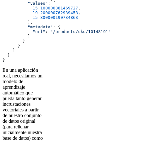
          "values"
: [
            15.100000381469727
,
            19.200000762939453
,
            15.800000190734863
          ],
          "metadata"
: {
            "url"
: 
"/products/sku/10148191"
          }
        }
      }
    ]
  }
}
En una aplicación
real, necesitamos un
modelo de
aprendizaje
automático que
pueda tanto generar
incrustaciones
vectoriales a partir
de nuestro conjunto
de datos original
(para rellenar
inicialmente nuestra
base de datos) como