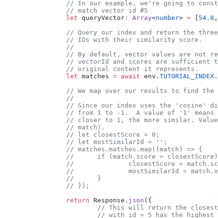
		// In our example, we're going to cons
		// match vector id #5
		let
 queryVector
:
 Array
<
number
> 
=
 [
54.8
,
		// Query our index and return the thre
		// IDs with their similarity score.
		//
		// By default, vector values are not r
		// vectorId and scores are sufficient 
		// original content it represents.
		let
 matches 
=
 await
 env.
TUTORIAL_INDEX
.
		// We map over our results to find the
		//
		// Since our index uses the 'cosine' d
		// from 1 to -1.  A value of '1' means
		// closer to 1, the more similar. Valu
		// match).
		// let closestScore = 0;
		// let mostSimilarId = '';
		// matches.matches.map((match) => {
		// 	if (match.score > closestScore
		// 		closestScore = match.
		// 		mostSimilarId = match
		// 	}
		// });
		return
 Response.
json
({
			// This will return the close
			// with id = 5 has the highes