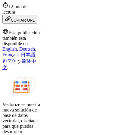
12 min de
lectura
COPIAR URL
Esta publicación
también está
disponible en
English
,
Deutsch
,
Français
,
日本語
,
한국어
y
简体中
文
.
Vectorize es nuestra
nueva solución de
base de datos
vectorial, diseñada
para que puedas
desarrollar