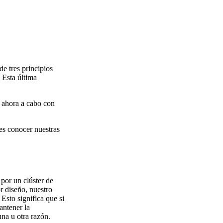
e tres principios
 Esta última
r ahora a cabo con
es conocer nuestras
 por un clúster de
or diseño, nuestro
 Esto significa que si
antener la
na u otra razón.