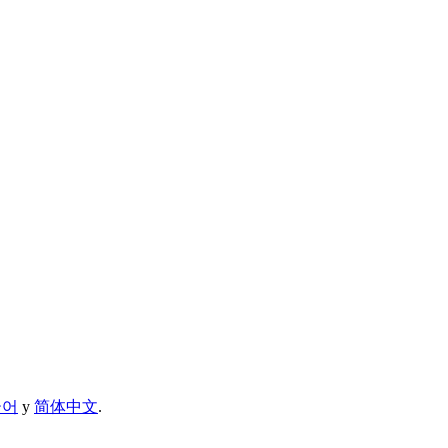
국어
y
简体中文
.