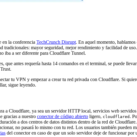
e en la conferencia
TechCrunch Disrupt
. En aquel momento, hablamos d
d tradicionales: mayor seguridad, mejor rendimiento y facilidad de uso.
o iba a ser diferente para Cloudflare Tunnel.
s, que antes requería hasta 14 comandos en el terminal, se puede lleva
Trust.
ectar tu VPN y empezar a crear tu red privada con Cloudflare. Si quier
lar, sigue leyendo.
ura a Cloudflare, ya sea un servidor HTTP local, servicios web servidos
e gracias a nuestro
conector de código abierto
ligero,
. P
cloudflared
duración a dos centros de datos distintos dentro de la red de Cloudflare.
uncionar, no pasará lo mismo con tu red. Los usuarios también pueden m
ias
del conector en caso de que un solo servidor deje de funcionar por u