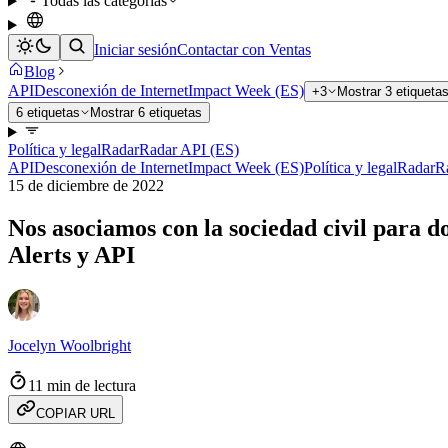
Todas las categorías
Iniciar sesión
Contactar con Ventas
Blog
API
Desconexión de Internet
Impact Week (ES)
+3
Mostrar 3 etiqueta
6 etiquetas
Mostrar 6 etiquetas
Política y legal
Radar
Radar API (ES)
API
Desconexión de Internet
Impact Week (ES)
Política y legal
Radar
R
15 de diciembre de 2022
Nos asociamos con la sociedad civil para d
Alerts y API
Jocelyn Woolbright
11 min de lectura
COPIAR URL