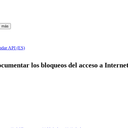
s más
adar API (ES)
ocumentar los bloqueos del acceso a Intern