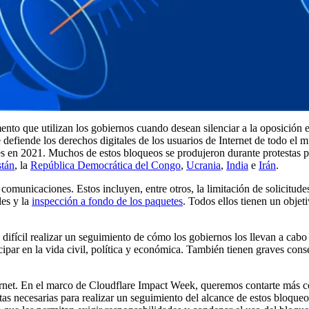
nto que utilizan los gobiernos cuando desean silenciar a la oposición e
iende los derechos digitales de los usuarios de Internet de todo el 
s en 2021. Muchos de estos bloqueos se produjeron durante protestas pú
stán
, la
República Democrática del Congo
,
Ucrania
,
India
e
Irán
.
comunicaciones. Estos incluyen, entre otros, la limitación de solicitude
les y la
inspección a fondo de los paquetes
. Todos ellos tienen un objeti
 difícil realizar un seguimiento de cómo los gobiernos los llevan a cab
cipar en la vida civil, política y económica. También tienen graves con
ternet. En el marco de Cloudflare Impact Week, queremos contarte más
ntas necesarias para realizar un seguimiento del alcance de estos bloque