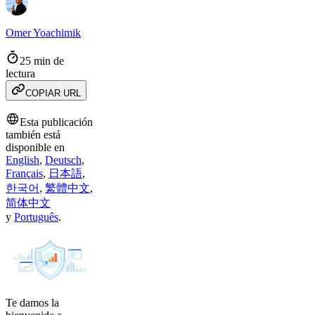
Omer Yoachimik
25 min de
lectura
COPIAR URL
Esta publicación
también está
disponible en
English
,
Deutsch
,
Français
,
日本語
,
한국어
,
繁體中文
,
简体中文
y
Português
.
Te damos la