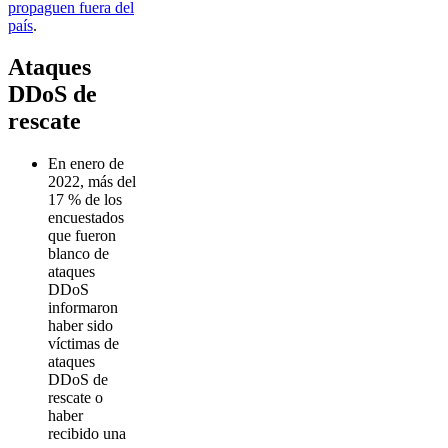
propaguen fuera del
país
.
Ataques
DDoS de
rescate
En enero de
2022, más del
17 % de los
encuestados
que fueron
blanco de
ataques
DDoS
informaron
haber sido
víctimas de
ataques
DDoS de
rescate o
haber
recibido una