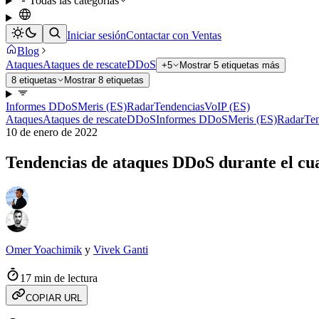
Todas las categorías
Iniciar sesión
Contactar con Ventas
Blog
Ataques
Ataques de rescate
DDoS
+5
Mostrar 5 etiquetas más
8 etiquetas
Mostrar 8 etiquetas
Informes DDoS
Meris (ES)
Radar
Tendencias
VoIP (ES)
Ataques
Ataques de rescate
DDoS
Informes DDoS
Meris (ES)
Radar
Te
10 de enero de 2022
Tendencias de ataques DDoS durante el cua
Omer Yoachimik
y
Vivek Ganti
17 min de lectura
COPIAR URL