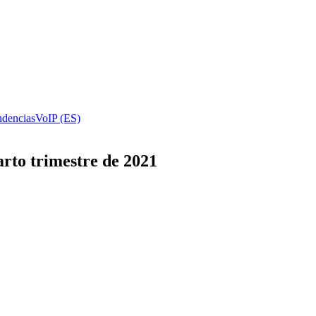
ndencias
VoIP (ES)
rto trimestre de 2021