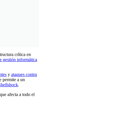
uctura crítica en
e gestión informática
ntes
y
ataques contra
 permite a un
Shellshock
.
ue afecta a todo el