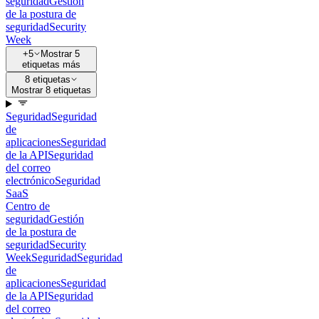
seguridad
Gestión
de la postura de
seguridad
Security
Week
+5
Mostrar 5
etiquetas más
8 etiquetas
Mostrar 8 etiquetas
Seguridad
Seguridad
de
aplicaciones
Seguridad
de la API
Seguridad
del correo
electrónico
Seguridad
SaaS
Centro de
seguridad
Gestión
de la postura de
seguridad
Security
Week
Seguridad
Seguridad
de
aplicaciones
Seguridad
de la API
Seguridad
del correo