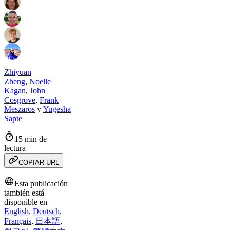
Zhiyuan
Zheng
,
Noelle
Kagan
,
John
Cosgrove
,
Frank
Meszaros
y
Yugesha
Sapte
15 min de
lectura
COPIAR URL
Esta publicación
también está
disponible en
English
,
Deutsch
,
Français
,
日本語
,