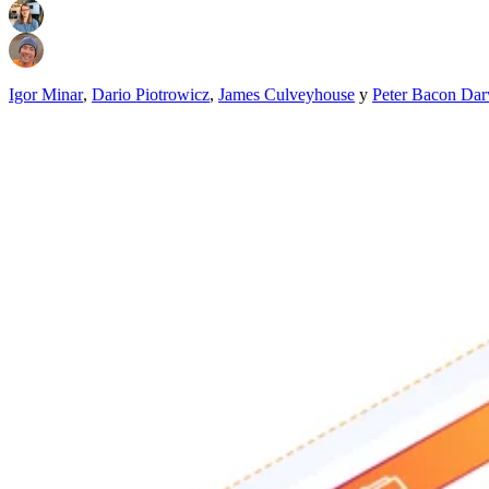
Igor Minar
,
Dario Piotrowicz
,
James Culveyhouse
y
Peter Bacon Da