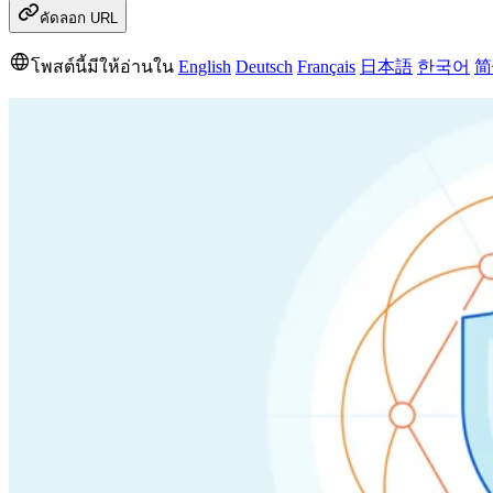
คัดลอก URL
โพสต์นี้มีให้อ่านใน
English
Deutsch
Français
日本語
한국어
简