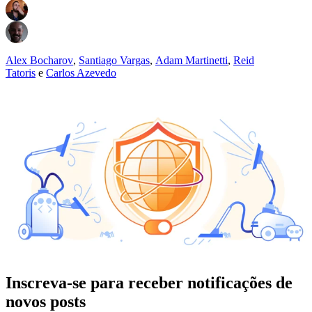
Alex Bocharov
,
Santiago Vargas
,
Adam Martinetti
,
Reid
Tatoris
e
Carlos Azevedo
Inscreva-se para receber notificações de
novos posts