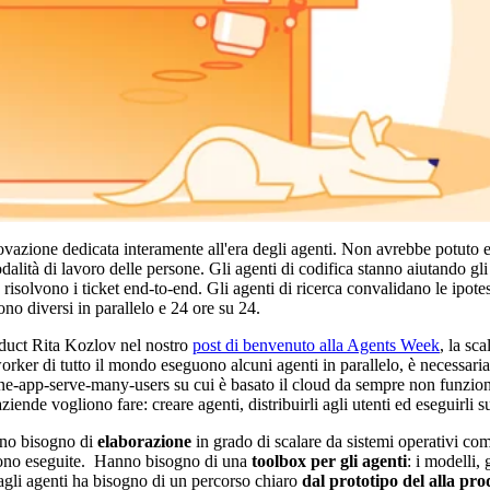
vazione dedicata interamente all'era degli agenti. Non avrebbe potuto e
alità di lavoro delle persone. Gli agenti di codifica stanno aiutando gli
 risolvono i ticket end-to-end. Gli agenti di ricerca convalidano le ipotes
no diversi in parallelo e 24 ore su 24.
duct Rita Kozlov nel nostro
post di benvenuto alla Agents Week
, la sc
rker di tutto il mondo eseguono alcuni agenti in parallelo, è necessaria
 one-app-serve-many-users su cui è basato il cloud da sempre non funzion
ende vogliono fare: creare agenti, distribuirli agli utenti ed eseguirli su
anno bisogno di
elaborazione
in grado di scalare da sistemi operativi comp
ngono eseguite. Hanno bisogno di una
toolbox per gli agenti
: i modelli, 
dagli agenti ha bisogno di un percorso chiaro
dal prototipo del alla pr