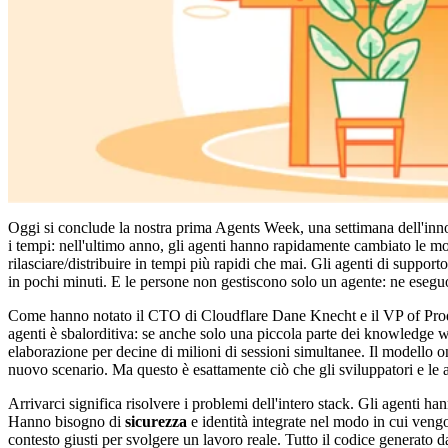
Oggi si conclude la nostra prima Agents Week, una settimana dell'inno
i tempi: nell'ultimo anno, gli agenti hanno rapidamente cambiato le mod
rilasciare/distribuire in tempi più rapidi che mai. Gli agenti di supporto
in pochi minuti. E le persone non gestiscono solo un agente: ne eseguo
Come hanno notato il CTO di Cloudflare Dane Knecht e il VP of Pro
agenti è sbalorditiva: se anche solo una piccola parte dei knowledge wo
elaborazione per decine di milioni di sessioni simultanee. Il modello
nuovo scenario. Ma questo è esattamente ciò che gli sviluppatori e le azi
Arrivarci significa risolvere i problemi dell'intero stack. Gli agenti h
Hanno bisogno di
sicurezza
e identità integrate nel modo in cui ve
contesto giusti per svolgere un lavoro reale. Tutto il codice generato 