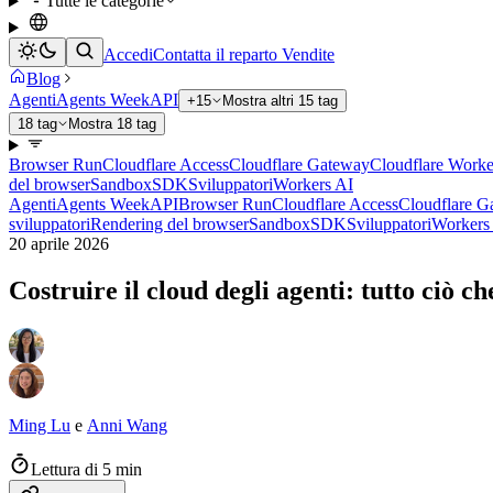
Tutte le categorie
Accedi
Contatta il reparto Vendite
Blog
Agenti
Agents Week
API
+15
Mostra altri 15 tag
18 tag
Mostra 18 tag
Browser Run
Cloudflare Access
Cloudflare Gateway
Cloudflare Worke
del browser
Sandbox
SDK
Sviluppatori
Workers AI
Agenti
Agents Week
API
Browser Run
Cloudflare Access
Cloudflare G
sviluppatori
Rendering del browser
Sandbox
SDK
Sviluppatori
Workers
20 aprile 2026
Costruire il cloud degli agenti: tutto ciò
Ming Lu
e
Anni Wang
Lettura di 5 min