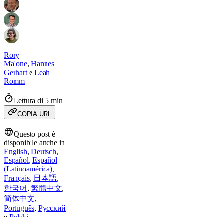
Rory
Malone
,
Hannes
Gerhart
e
Leah
Romm
Lettura di 5 min
COPIA URL
Questo post è
disponibile anche in
English
,
Deutsch
,
Español
,
Español
(Latinoamérica)
,
Français
,
日本語
,
한국어
,
繁體中文
,
简体中文
,
Português
,
Русский
e
Polski
.