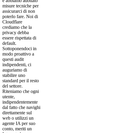
e abbiamo adottato
misure tecniche per
assicurarci di non
poterlo fare. Noi di
Cloudflare
crediamo che la
privacy debba
essere rispettata di
default.
Sottoponendoci in
modo proattivo a
questi audit
indipendenti, ci
auguriamo di
stabilire uno
standard per il resto
del settore.
Riteniamo che ogni
utente,
indipendentemente
dal fatto che navighi
direttamente sul
web o utilizzi un
agente IA per suo
conto, meriti un