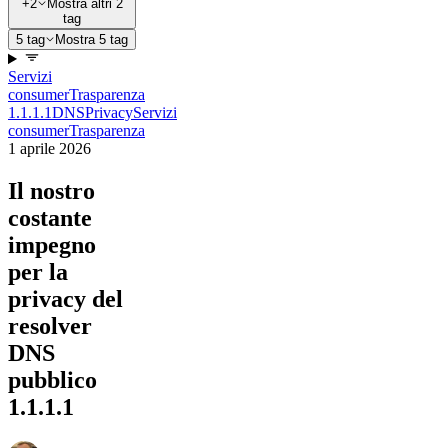
+2
Mostra altri 2
tag
5 tag
Mostra 5 tag
Servizi
consumer
Trasparenza
1.1.1.1
DNS
Privacy
Servizi
consumer
Trasparenza
1 aprile 2026
Il nostro
costante
impegno
per la
privacy del
resolver
DNS
pubblico
1.1.1.1