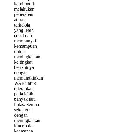
kami untuk
melakukan
penerapan
aturan
terkelola
yang lebih
cepat dan
mempunyai
kemampuan
untuk
meningkatkan
ke tingkat
berikutnya
dengan
memungkinkan
WAF untuk
diterapkan
pada lebih
banyak lalu
lintas. Semua
sekaligus
dengan
meningkatkan
kinerja dan
keamanan.