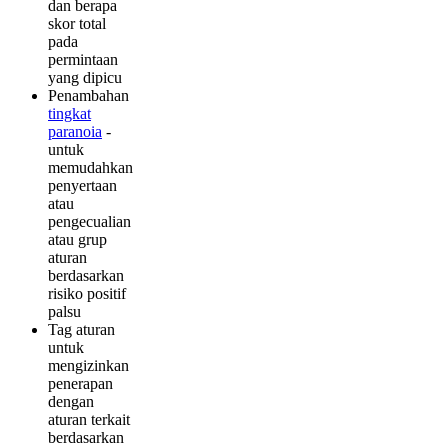
dan berapa
skor total
pada
permintaan
yang dipicu
Penambahan
tingkat
paranoia
-
untuk
memudahkan
penyertaan
atau
pengecualian
atau grup
aturan
berdasarkan
risiko positif
palsu
Tag aturan
untuk
mengizinkan
penerapan
dengan
aturan terkait
berdasarkan