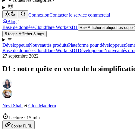
Toutes les catégories
Connexion
Contacter le service commercial
Blog
Base de données
Cloudflare Workers
D1
+5
Afficher 5 étiquettes supp
8 tags
Afficher 8 tags
Développeurs
Nouveautés produits
Plateforme pour développeurs
Sema
Base de données
Cloudflare Workers
D1
Développeurs
Nouveautés pro
27 septembre 2022
D1 : notre quête en vertu de la simplificat
Nevi Shah
et
Glen Maddern
Lecture : 15 min.
Copier l'URL