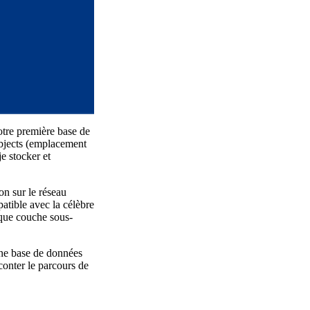
tre première base de
bjects (emplacement
e stocker et
on sur le réseau
atible avec la célèbre
aque couche sous-
une base de données
conter le parcours de