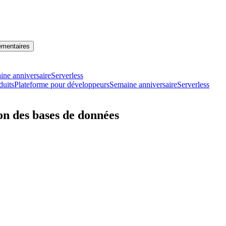
lémentaires
ine anniversaire
Serverless
duits
Plateforme pour développeurs
Semaine anniversaire
Serverless
ion des bases de données