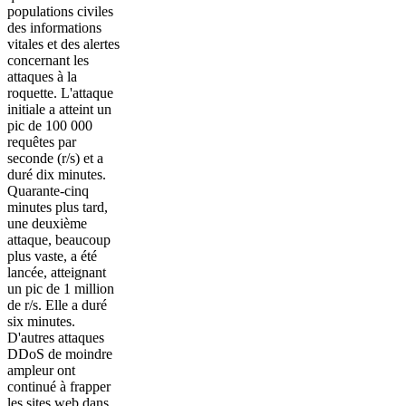
populations civiles
des informations
vitales et des alertes
concernant les
attaques à la
roquette. L'attaque
initiale a atteint un
pic de 100 000
requêtes par
seconde (r/s) et a
duré dix minutes.
Quarante-cinq
minutes plus tard,
une deuxième
attaque, beaucoup
plus vaste, a été
lancée, atteignant
un pic de 1 million
de r/s. Elle a duré
six minutes.
D'autres attaques
DDoS de moindre
ampleur ont
continué à frapper
les sites web dans