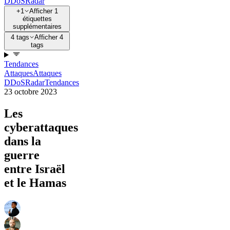
DDoS
Radar
+1
Afficher 1
étiquettes
supplémentaires
4 tags
Afficher 4
tags
Tendances
Attaques
Attaques
DDoS
Radar
Tendances
23 octobre 2023
Les
cyberattaques
dans la
guerre
entre Israël
et le Hamas