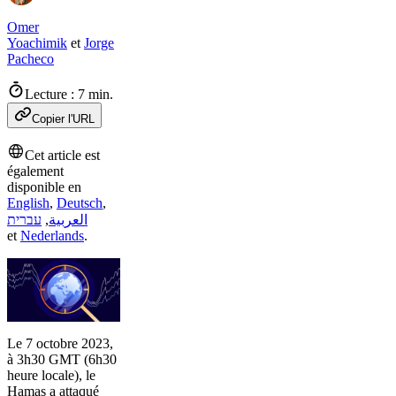
Omer
Yoachimik
et
Jorge
Pacheco
Lecture : 7 min.
Copier l'URL
Cet article est
également
disponible en
English
,
Deutsch
,
עברית
,
العربية
et
Nederlands
.
Le 7 octobre 2023,
à 3h30 GMT (6h30
heure locale), le
Hamas a attaqué