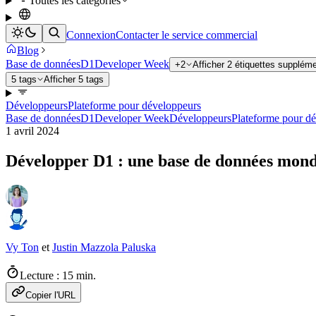
Toutes les catégories
Connexion
Contacter le service commercial
Blog
Base de données
D1
Developer Week
+2
Afficher 2 étiquettes supplém
5 tags
Afficher 5 tags
Développeurs
Plateforme pour développeurs
Base de données
D1
Developer Week
Développeurs
Plateforme pour d
1 avril 2024
Développer D1 : une base de données mond
Vy Ton
et
Justin Mazzola Paluska
Lecture : 15 min.
Copier l'URL