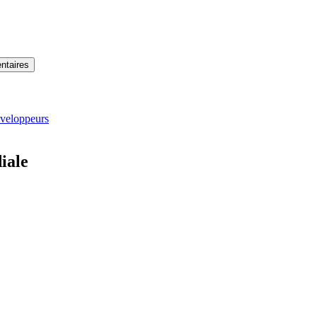
entaires
éveloppeurs
iale