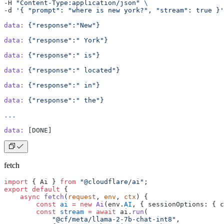
-H 
"Content-Type:application/json"
 \
-d 
'{ "prompt": "where is new york?", "stream": true }'
data:
 {"response":"New"}
data:
 {"response":" York"}
data:
 {"response":" is"}
data:
 {"response":" located"}
data:
 {"response":" in"}
data:
 {"response":" the"}
...
data:
 [DONE]
fetch
import
 { Ai } 
from
 "@cloudflare/ai"
;
export
 default
 {
    async
 fetch
(
request
, 
env
, 
ctx
) {
        const
 ai
 =
 new
 Ai
(env.
AI
, { sessionOptions: { c
        const
 stream
 =
 await
 ai.
run
(
            "@cf/meta/llama-2-7b-chat-int8"
,