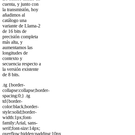
cuenta, y junto con
la transmisión, hoy
añadimos al
catálogo una
variante de Llama-2
de 16 bits de
precisión completa
más alta, y
aumentamos las
longitudes de
contexto y
secuencia respecto a
la versión existente
de 8 bits.
.tg {border-
collapse:collapse;border-
spacing:0;} .tg
td{border-
color:black;border-
style:solid;border-
width:1px;font-
family:Arial, sans-
serif;font-size:14px;
overflow:hidden;padding:10px