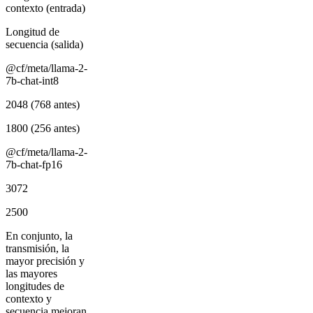
contexto (entrada)
Longitud de
secuencia (salida)
@cf/meta/llama-2-
7b-chat-int8
2048 (768 antes)
1800 (256 antes)
@cf/meta/llama-2-
7b-chat-fp16
3072
2500
En conjunto, la
transmisión, la
mayor precisión y
las mayores
longitudes de
contexto y
secuencia mejoran