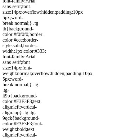
font-family:Arial,
sans-serif;font-
size:14px;overflow:hidden;padding:10px
5px;word-
break:normal;} .tg
th{background-
color:#f0f0f0;border-
color:#ccc;border-
style:solid;border-
width:1px;color:#333;
font-family:Arial,
sans-serif;font-
size:14px;font-
weight:normal;overflow:hidden;padding:10px
5px;word-
break:normal;} .tg
.tg-
lt9p{background-
color:#F3F3F3;text-
align:left;vertical-
align:top} .tg .tg-
9qck{background-
color:#F3F3F3;font-
weight:bold;text-
align:left;vertical-