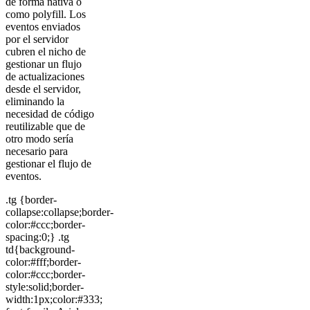
de forma nativa o
como polyfill. Los
eventos enviados
por el servidor
cubren el nicho de
gestionar un flujo
de actualizaciones
desde el servidor,
eliminando la
necesidad de código
reutilizable que de
otro modo sería
necesario para
gestionar el flujo de
eventos.
.tg {border-
collapse:collapse;border-
color:#ccc;border-
spacing:0;} .tg
td{background-
color:#fff;border-
color:#ccc;border-
style:solid;border-
width:1px;color:#333;