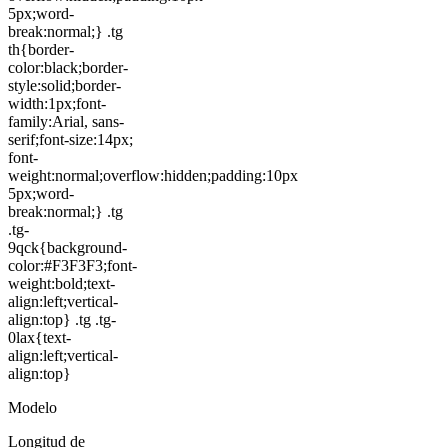
5px;word-
break:normal;} .tg
th{border-
color:black;border-
style:solid;border-
width:1px;font-
family:Arial, sans-
serif;font-size:14px;
font-
weight:normal;overflow:hidden;padding:10px
5px;word-
break:normal;} .tg
.tg-
9qck{background-
color:#F3F3F3;font-
weight:bold;text-
align:left;vertical-
align:top} .tg .tg-
0lax{text-
align:left;vertical-
align:top}
Modelo
Longitud de