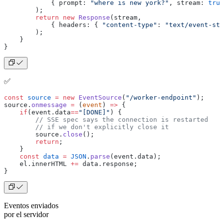
            { prompt: 
"where is new york?"
, stream: 
tru
        );
        return
 new
 Response
(stream,
            { headers: { 
"content-type"
: 
"text/event-st
        );
    }
}
✅
const
 source
 =
 new
 EventSource
(
"/worker-endpoint"
);
source.
onmessage
 =
 (
event
) 
=>
 {
    if
(event.data
==
"[DONE]"
) {
        // SSE spec says the connection is restarted
        // if we don't explicitly close it
        source.
close
();
        return
;
    }
    const
 data
 =
 JSON
.
parse
(event.data);
    el.innerHTML 
+=
 data.response;
}
Eventos enviados
por el servidor