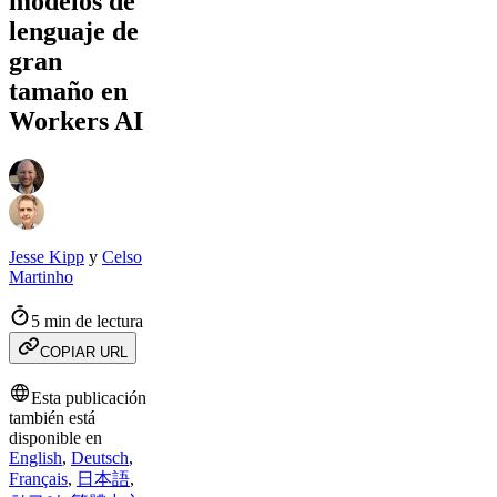
modelos de
lenguaje de
gran
tamaño en
Workers AI
Jesse Kipp
y
Celso
Martinho
5 min de lectura
COPIAR URL
Esta publicación
también está
disponible en
English
,
Deutsch
,
Français
,
日本語
,