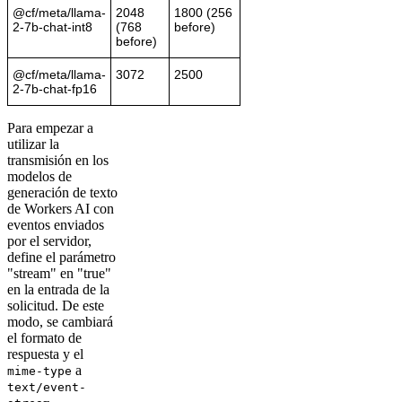
@cf/meta/llama-
2048
1800 (256
2-7b-chat-int8
(768
before)
before)
@cf/meta/llama-
3072
2500
2-7b-chat-fp16
Para empezar a
utilizar la
transmisión en los
modelos de
generación de texto
de Workers AI con
eventos enviados
por el servidor,
define el parámetro
"stream" en "true"
en la entrada de la
solicitud. De este
modo, se cambiará
el formato de
respuesta y el
a
mime-type
text/event-