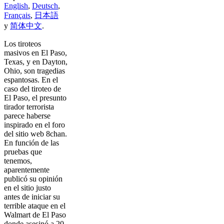
English
,
Deutsch
,
Français
,
日本語
y
简体中文
.
Los tiroteos
masivos en El Paso,
Texas, y en Dayton,
Ohio, son tragedias
espantosas. En el
caso del tiroteo de
El Paso, el presunto
tirador terrorista
parece haberse
inspirado en el foro
del sitio web 8chan.
En función de las
pruebas que
tenemos,
aparentemente
publicó su opinión
en el sitio justo
antes de iniciar su
terrible ataque en el
Walmart de El Paso
donde asesinó a 20