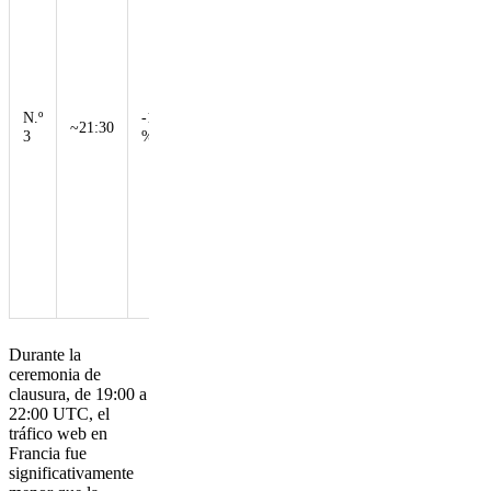
interpretó el
himno
nacional de
Estados
Unidos y
presentó a
N.º
-10
~21:30
Tom Cruise,
3
%
que realizó
acrobacias
de Misión
Imposible
para llevar
la bandera
olímpica de
París a Los
Ángeles.
Durante la
ceremonia de
clausura, de 19:00 a
22:00 UTC, el
tráfico web en
Francia fue
significativamente