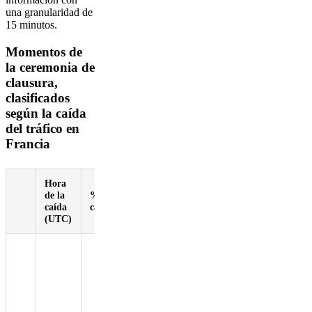
una granularidad de
15 minutos.
Momentos de
la ceremonia de
clausura,
clasificados
según la caída
del tráfico en
Francia
Hora
Eventos en
de la
% de
ese
caída
caída
momento
(UTC)
Léon
Marchand,
la estrella de
la natación
francesa,
llevó la