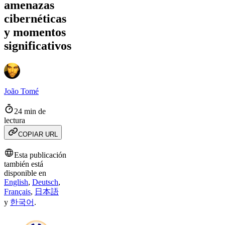
amenazas
cibernéticas
y momentos
significativos
João Tomé
24 min de
lectura
COPIAR URL
Esta publicación
también está
disponible en
English
,
Deutsch
,
Français
,
日本語
y
한국어
.