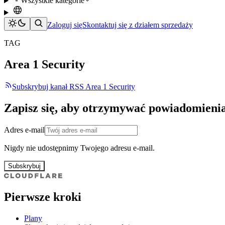
Wszystkie kategorie
Zaloguj się
Skontaktuj się z działem sprzedaży
TAG
Area 1 Security
Subskrybuj kanał RSS Area 1 Security
Zapisz się, aby otrzymywać powiadomieni
Adres e-mail
Nigdy nie udostępnimy Twojego adresu e-mail.
Subskrybuj
Pierwsze kroki
Plany