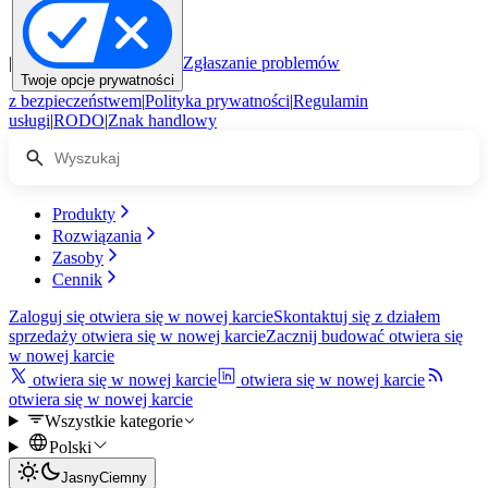
|
Zgłaszanie problemów
Twoje opcje prywatności
z bezpieczeństwem
|
Polityka prywatności
|
Regulamin
usługi
|
RODO
|
Znak handlowy
Produkty
Rozwiązania
Zasoby
Cennik
Zaloguj się
otwiera się w nowej karcie
Skontaktuj się z działem
sprzedaży
otwiera się w nowej karcie
Zacznij budować
otwiera się
w nowej karcie
otwiera się w nowej karcie
otwiera się w nowej karcie
otwiera się w nowej karcie
Wszystkie kategorie
Polski
Jasny
Ciemny