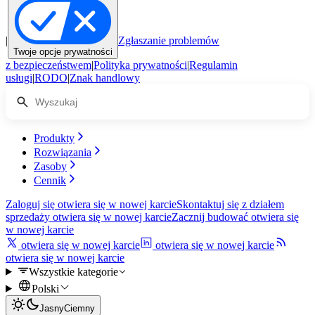
|
Zgłaszanie problemów
Twoje opcje prywatności
z bezpieczeństwem
|
Polityka prywatności
|
Regulamin
usługi
|
RODO
|
Znak handlowy
Produkty
Rozwiązania
Zasoby
Cennik
Zaloguj się
otwiera się w nowej karcie
Skontaktuj się z działem
sprzedaży
otwiera się w nowej karcie
Zacznij budować
otwiera się
w nowej karcie
otwiera się w nowej karcie
otwiera się w nowej karcie
otwiera się w nowej karcie
Wszystkie kategorie
Polski
Jasny
Ciemny