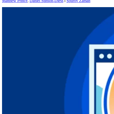
Matthew Prince
,
Daniel Stinson-Diess
i
Sourov Zaman