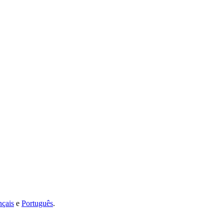
nçais
e
Português
.