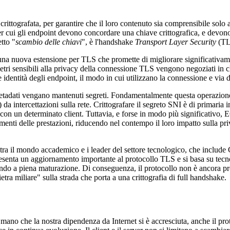
rittografata, per garantire che il loro contenuto sia comprensibile solo a
e, per cui gli endpoint devono concordare una chiave crittografica, e devono
etto "
scambio delle chiavi
", è l'handshake
Transport Layer Security
(TL
una nuova estensione per TLS che promette di migliorare significativam
ri sensibili alla privacy della connessione TLS vengono negoziati in c
le identità degli endpoint, il modo in cui utilizzano la connessione e via 
etadati vengano mantenuti segreti. Fondamentalmente questa operazion
da intercettazioni sulla rete. Crittografare il segreto SNI è di primaria
o con un determinato client. Tuttavia, e forse in modo più significativo
menti delle prestazioni, riducendo nel contempo il loro impatto sulla pri
tra il mondo accademico e i leader del settore tecnologico, che include C
ppresenta un aggiornamento importante al protocollo TLS e si basa su tecn
endo a piena maturazione. Di conseguenza, il protocollo non è ancora pr
tra miliare" sulla strada che porta a una crittografia di full handshake.
 mano che la nostra dipendenza da Internet si è accresciuta, anche il pro