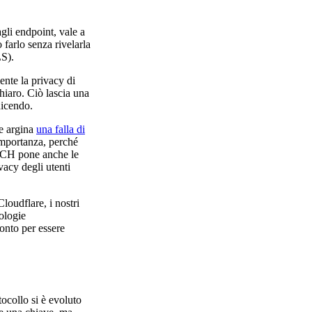
gli endpoint, vale a
 farlo senza rivelarla
S).
ente la privacy di
hiaro. Ciò lascia una
dicendo.
e argina
una falla di
 importanza, perché
, ECH pone anche le
vacy degli utenti
loudflare, i nostri
ologie
onto per essere
tocollo si è evoluto