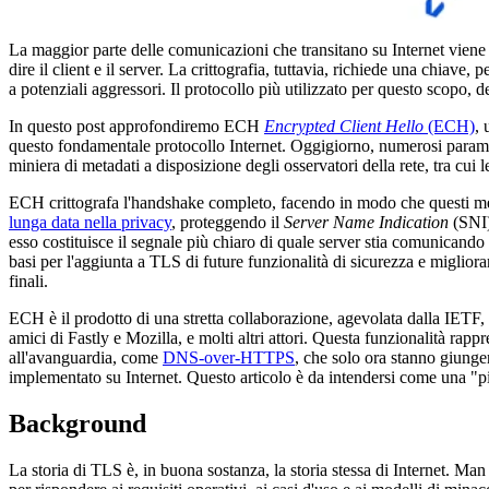
La maggior parte delle comunicazioni che transitano su Internet viene c
dire il client e il server. La crittografia, tuttavia, richiede una chiav
a potenziali aggressori. Il protocollo più utilizzato per questo scopo, d
In questo post approfondiremo ECH
Encrypted Client Hello
(ECH)
, 
questo fondamentale protocollo Internet. Oggigiorno, numerosi paramet
miniera di metadati a disposizione degli osservatori della rete, tra cui 
ECH crittografa l'handshake completo, facendo in modo che questi m
lunga data nella privacy
, proteggendo il
Server Name Indication
(SNI) 
esso costituisce il segnale più chiaro di quale server stia comunicand
basi per l'aggiunta a TLS di future funzionalità di sicurezza e migliora
finali.
ECH è il prodotto di una stretta collaborazione, agevolata dalla IETF, 
amici di Fastly e Mozilla, e molti altri attori. Questa funzionalità ra
all'avanguardia, come
DNS-over-HTTPS
, che solo ora stanno giung
implementato su Internet. Questo articolo è da intendersi come una "pie
Background
La storia di TLS è, in buona sostanza, la storia stessa di Internet. Man