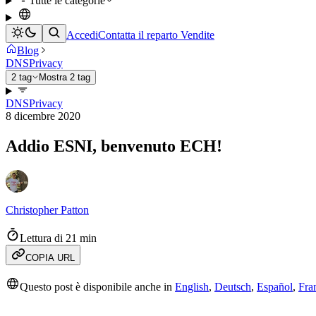
Tutte le categorie
Accedi
Contatta il reparto Vendite
Blog
DNS
Privacy
2 tag
Mostra 2 tag
DNS
Privacy
8 dicembre 2020
Addio ESNI, benvenuto ECH!
Christopher Patton
Lettura di 21 min
COPIA URL
Questo post è disponibile anche in
English
,
Deutsch
,
Español
,
Fra