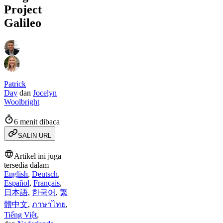
Project
Galileo
Patrick
Day
dan
Jocelyn
Woolbright
6 menit dibaca
SALIN URL
Artikel ini juga
tersedia dalam
English
,
Deutsch
,
Español
,
Français
,
日本語
,
한국어
,
繁
體中文
,
ภาษาไทย
,
Tiếng Việt
,