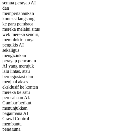
semua perayap AI
dan
mempertahankan
koneksi langsung
ke para pembaca
mereka melalui situs
web mereka sendiri,
memblokir hanya
pengikis AI
sekaligus
mengizinkan
perayap pencarian
AI yang merujuk
lalu lintas, atau
bernegosiasi dan
menjual akses
eksklusif ke konten
mereka ke satu
perusahaan AI.
Gambar berikut
menunjukkan
bagaimana AI
Crawl Control
membantu
pengguna