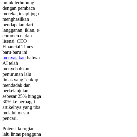
untuk terhubung
dengan pembaca
mereka, tetapi juga
menghasilkan
pendapatan dari
langganan, iklan, e-
commerce, dan
lisensi. CEO
Financial Times
baru-baru ini
menyatakan
bahwa
AI telah
menyebabkan
penurunan lalu
lintas yang ''cukup
mendadak dan
berkelanjutan"
sebesar 25% hingga
30% ke berbagai
artikelnya yang tiba
melalui mesin
pencari.
Potensi kerugian
lalu lintas pengguna