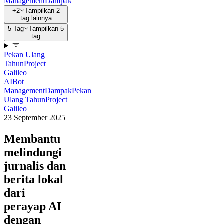
Management
Dampak
+2
Tampilkan 2
tag lainnya
5 Tag
Tampilkan 5
tag
Pekan Ulang
Tahun
Project
Galileo
AI
Bot
Management
Dampak
Pekan
Ulang Tahun
Project
Galileo
23 September 2025
Membantu
melindungi
jurnalis dan
berita lokal
dari
perayap AI
dengan