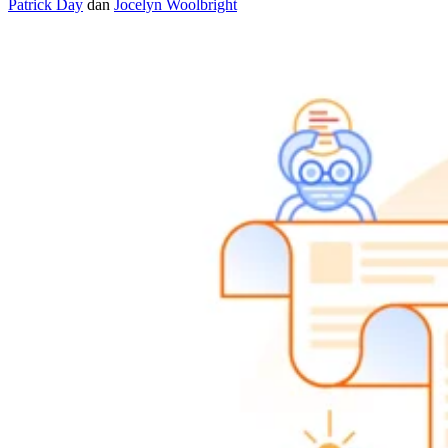
Patrick Day
dan
Jocelyn Woolbright