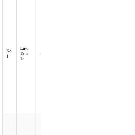
Marchand, la
star de la
natation
française, a
porté une
lanterne de la
vasque située
dans le jardin
des Tuileries
Env.
No.
au stade de
19 h
-14%
1
France. Les
15
drapeaux de
tous les
comités
nationaux
olympiques
sont ensuite
entrés dans le
stade, suivis
par les
athlètes.
Un Voyageur
doré (Golden
Voyager),