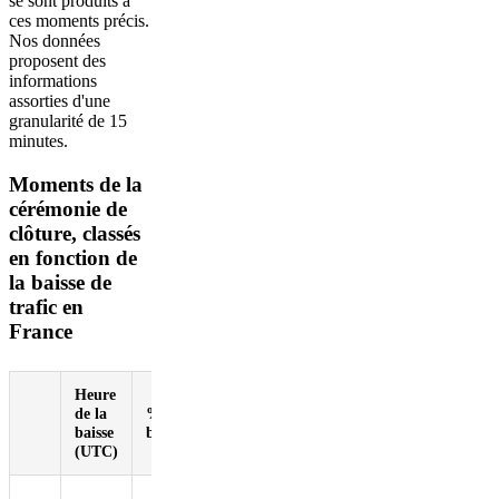
se sont produits à
ces moments précis.
Nos données
proposent des
informations
assorties d'une
granularité de 15
minutes.
Moments de la
cérémonie de
clôture, classés
en fonction de
la baisse de
trafic en
France
Heure
de la
% de
Événements à
baisse
baisse
ce moment
(UTC)
Léon