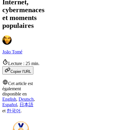
Internet,
cybermenaces
et moments
populaires
João Tomé
Lecture : 25 min.
Copier l'URL
Cet article est
également
disponible en
English
,
Deutsch
,
Español
,
日本語
et
한국어
.