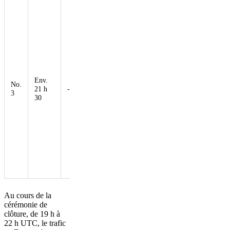
L'artiste
californienne
H.E.R. a
interprété
l'hymne
national des
États-Unis et a
présenté Tom
Env.
Cruise, qui a
No.
21 h
-10%
apporté le
3
30
drapeau
olympique de
Paris à Los
Angeles en
exécutant des
cascades
dignes de
Mission
Impossible.
Au cours de la
cérémonie de
clôture, de 19 h à
22 h UTC, le trafic