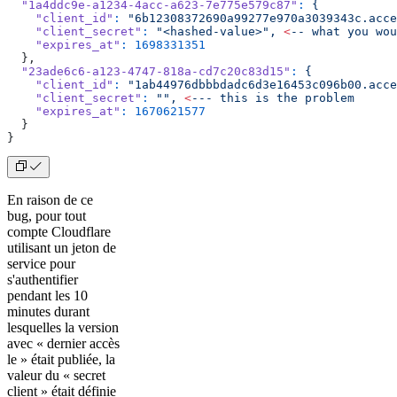
  "1a4ddc9e-a1234-4acc-a623-7e775e579c87"
:
 {
    "client_id"
:
 "6b12308372690a99277e970a3039343c.acce
    "client_secret"
:
 "<hashed-value>",
 <
--
 what
 you
 wou
    "expires_at"
:
 1698331351
  },
  "23ade6c6-a123-4747-818a-cd7c20c83d15"
:
 {
    "client_id"
:
 "1ab44976dbbbdadc6d3e16453c096b00.acce
    "client_secret"
:
 "",
 <
---
 this
 is
 the
 problem
    "expires_at"
:
 1670621577
  }
}
En raison de ce
bug, pour tout
compte Cloudflare
utilisant un jeton de
service pour
s'authentifier
pendant les 10
minutes durant
lesquelles la version
avec « dernier accès
le » était publiée, la
valeur du « secret
client » était définie