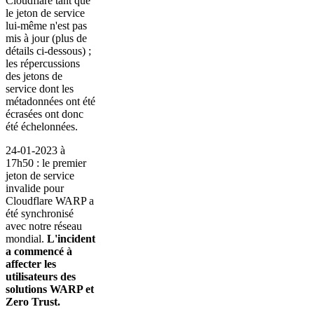
Cloudflare tant que
le jeton de service
lui-même n'est pas
mis à jour (plus de
détails ci-dessous) ;
les répercussions
des jetons de
service dont les
métadonnées ont été
écrasées ont donc
été échelonnées.
24-01-2023 à
17h50 : le premier
jeton de service
invalide pour
Cloudflare WARP a
été synchronisé
avec notre réseau
mondial.
L'incident
a commencé à
affecter les
utilisateurs des
solutions WARP et
Zero Trust.