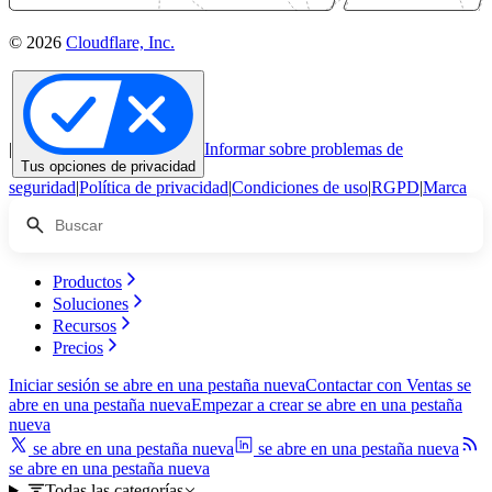
© 2026
Cloudflare, Inc.
|
Informar sobre problemas de
Tus opciones de privacidad
seguridad
|
Política de privacidad
|
Condiciones de uso
|
RGPD
|
Marca
Productos
Soluciones
Recursos
Precios
Iniciar sesión
se abre en una pestaña nueva
Contactar con Ventas
se
abre en una pestaña nueva
Empezar a crear
se abre en una pestaña
nueva
se abre en una pestaña nueva
se abre en una pestaña nueva
se abre en una pestaña nueva
Todas las categorías