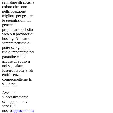
segnalare gli abusi a
coloro che sono
nella posizione
migliore per gestire
le segnalazioni, in
genere il
proprietario del sito
web o il provider di
hosting. Abbiamo
sempre pensato di
poter svolgere un
ruolo importante nel
garantire che le
accuse di abuso a
noi segnalate
fossero rivolte a tali
entità senza
comprometterne la
sicurezza.
Avendo
successivamente
sviluppato nuovi
servizi, il
nostro
approccio alla