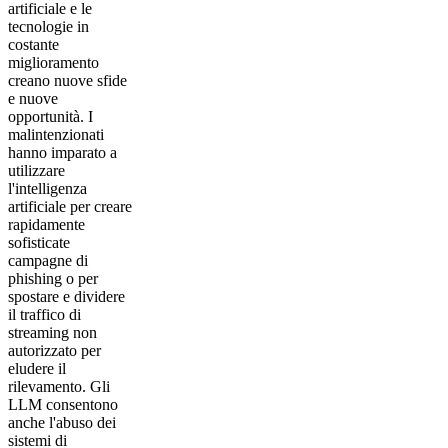
artificiale e le
tecnologie in
costante
miglioramento
creano nuove sfide
e nuove
opportunità. I
malintenzionati
hanno imparato a
utilizzare
l'intelligenza
artificiale per creare
rapidamente
sofisticate
campagne di
phishing o per
spostare e dividere
il traffico di
streaming non
autorizzato per
eludere il
rilevamento. Gli
LLM consentono
anche l'abuso dei
sistemi di