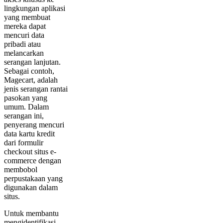
lingkungan aplikasi
yang membuat
mereka dapat
mencuri data
pribadi atau
melancarkan
serangan lanjutan.
Sebagai contoh,
Magecart, adalah
jenis serangan rantai
pasokan yang
umum. Dalam
serangan ini,
penyerang mencuri
data kartu kredit
dari formulir
checkout situs e-
commerce dengan
membobol
perpustakaan yang
digunakan dalam
situs.
Untuk membantu
mengidentifikasi