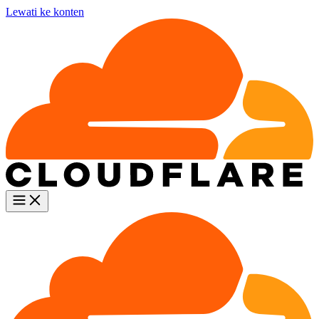
Lewati ke konten