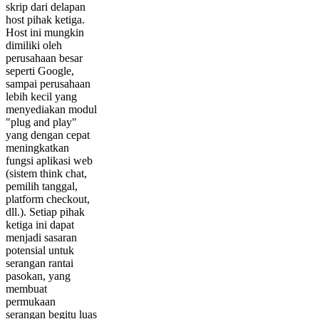
skrip dari delapan
host pihak ketiga.
Host ini mungkin
dimiliki oleh
perusahaan besar
seperti Google,
sampai perusahaan
lebih kecil yang
menyediakan modul
"plug and play"
yang dengan cepat
meningkatkan
fungsi aplikasi web
(sistem think chat,
pemilih tanggal,
platform checkout,
dll.). Setiap pihak
ketiga ini dapat
menjadi sasaran
potensial untuk
serangan rantai
pasokan, yang
membuat
permukaan
serangan begitu luas