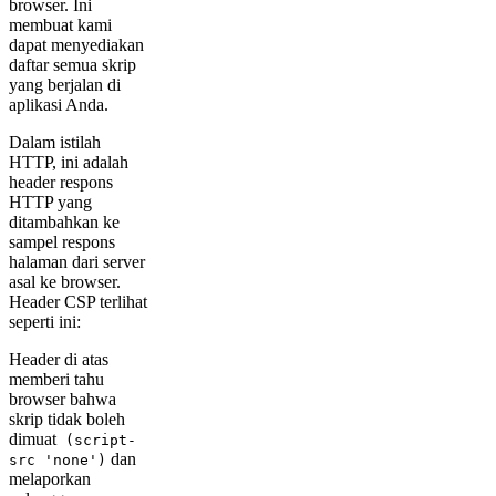
browser. Ini
membuat kami
dapat menyediakan
daftar semua skrip
yang berjalan di
aplikasi Anda.
Dalam istilah
HTTP, ini adalah
header respons
HTTP yang
ditambahkan ke
sampel respons
halaman dari server
asal ke browser.
Header CSP terlihat
seperti ini:
Header di atas
memberi tahu
browser bahwa
skrip tidak boleh
dimuat
(script-
dan
src 'none')
melaporkan