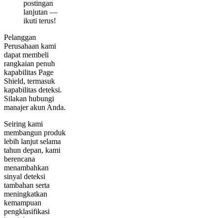
postingan
lanjutan —
ikuti terus!
Pelanggan
Perusahaan kami
dapat membeli
rangkaian penuh
kapabilitas Page
Shield, termasuk
kapabilitas deteksi.
Silakan hubungi
manajer akun Anda.
Seiring kami
membangun produk
lebih lanjut selama
tahun depan, kami
berencana
menambahkan
sinyal deteksi
tambahan serta
meningkatkan
kemampuan
pengklasifikasi