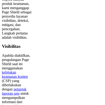
produk keamanan,
kami menganggap
Page Shield sebagai
penyedia layanan
visibilitas, deteksi,
mitigasi, dan
pencegahan.
Langkah pertama
adalah visibilitas.
Visibilitas
Apabila diaktifkan,
pengulangan Page
Shield saat ini
menggunakan
kebijakan
keamanan konten
(CSP) yang
diberlakukan
dengan
petunjuk
laporan saja
untuk
mengumpulkan
informasi dari