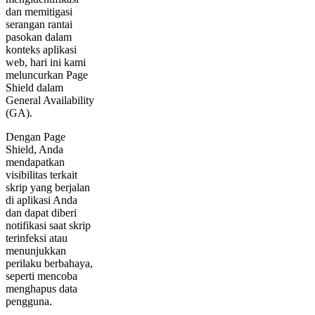
dan memitigasi
serangan rantai
pasokan dalam
konteks aplikasi
web, hari ini kami
meluncurkan Page
Shield dalam
General Availability
(GA).
Dengan Page
Shield, Anda
mendapatkan
visibilitas terkait
skrip yang berjalan
di aplikasi Anda
dan dapat diberi
notifikasi saat skrip
terinfeksi atau
menunjukkan
perilaku berbahaya,
seperti mencoba
menghapus data
pengguna.