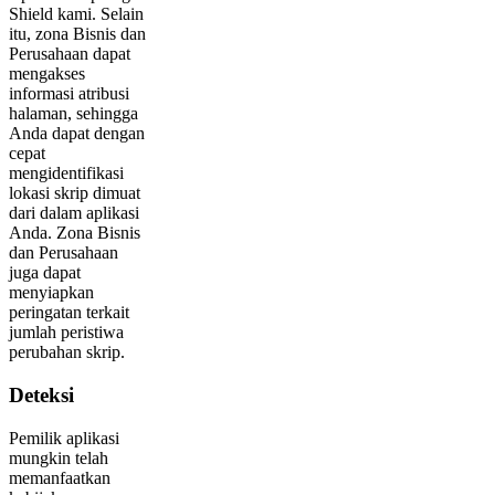
Shield kami. Selain
itu, zona Bisnis dan
Perusahaan dapat
mengakses
informasi atribusi
halaman, sehingga
Anda dapat dengan
cepat
mengidentifikasi
lokasi skrip dimuat
dari dalam aplikasi
Anda. Zona Bisnis
dan Perusahaan
juga dapat
menyiapkan
peringatan terkait
jumlah peristiwa
perubahan skrip.
Deteksi
Pemilik aplikasi
mungkin telah
memanfaatkan