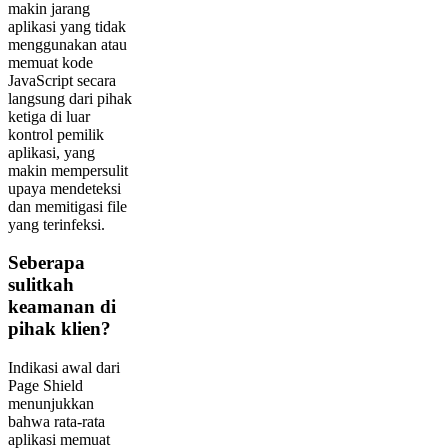
makin jarang
aplikasi yang tidak
menggunakan atau
memuat kode
JavaScript secara
langsung dari pihak
ketiga di luar
kontrol pemilik
aplikasi, yang
makin mempersulit
upaya mendeteksi
dan memitigasi file
yang terinfeksi.
Seberapa
sulitkah
keamanan di
pihak klien?
Indikasi awal dari
Page Shield
menunjukkan
bahwa rata-rata
aplikasi memuat