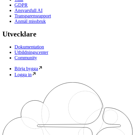
GDPR
Ansvarsfull AI
Transparensrapport
Anmäl missbruk
Utvecklare
Dokumentation
Utbildningscenter
Community
Börja bygga
Logga in