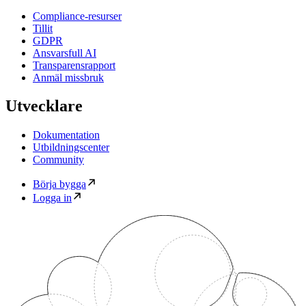
Compliance-resurser
Tillit
GDPR
Ansvarsfull AI
Transparensrapport
Anmäl missbruk
Utvecklare
Dokumentation
Utbildningscenter
Community
Börja bygga
Logga in