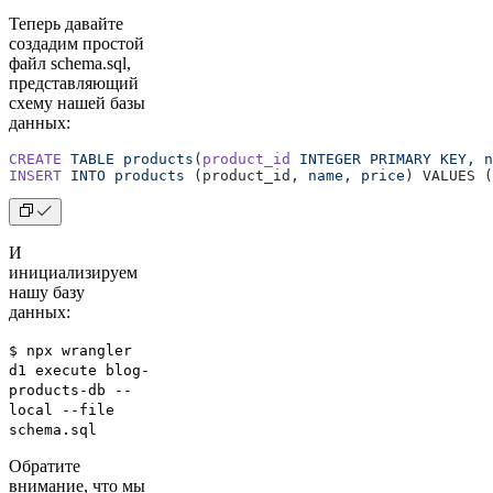
Теперь давайте
создадим простой
файл schema.sql,
представляющий
схему нашей базы
данных:
CREATE
 TABLE
 products
(
product_id
 INTEGER
 PRIMARY
 KEY,
 n
INSERT
 INTO
 products
 (product_id, 
name,
 price
) VALUES (
И
инициализируем
нашу базу
данных:
$ npx wrangler
d1 execute blog-
products-db --
local --file
schema.sql
Обратите
внимание, что мы