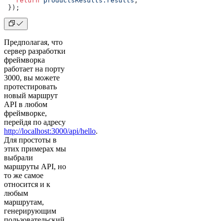
   return
 productsResults.results
;
 });
Предполагая, что
сервер разработки
фреймворка
работает на порту
3000, вы можете
протестировать
новый маршрут
API в любом
фреймворке,
перейдя по адресу
http://localhost:3000/api/hello
.
Для простоты в
этих примерах мы
выбрали
маршруты API, но
то же самое
относится и к
любым
маршрутам,
генерирующим
пользовательский