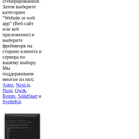
сгенерированное.
Затем выберите
категорию
“Website or web
app” (Веб-сайт
или веб
приложение) и
выберите
фреймворк на
стороне клиента и
сервера по
вашему выбору.
Мы
поддерживаем
многие из них:
Astro
,
Next.js
,
Nuxt
,
Qwik
,
Remix
,
SolidStart
и
SvelteKit
.