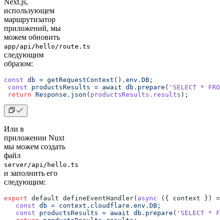
Next.js,
использующем
маршрутизатор
приложений, мы
можем обновить
app/api/hello/route.ts
следующим
образом:
const
 db
 =
 getRequestContext
()
.env.DB
;
 const
 productsResults
 =
 await
 db.prepare
(
'SELECT * FRO
 return
 Response.json
(
productsResults.results
);
Или в
приложении Nuxt
мы можем создать
файл
server/api/hello.ts
и заполнить его
следующим:
export
 default defineEventHandler(
async
 ({ context }) =
   const
 db
 =
 context.cloudflare.env.DB
;
   const
 productsResults
 =
 await
 db.prepare
(
'SELECT * F