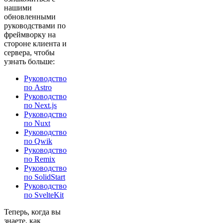
нашими
обновленными
руководствами по
фреймворку на
стороне клиента и
сервера, чтобы
узнать больше:
Руководство
по Astro
Руководство
по Next.js
Руководство
по Nuxt
Руководство
по Qwik
Руководство
по Remix
Руководство
по SolidStart
Руководство
по SvelteKit
Теперь, когда вы
знаете, как