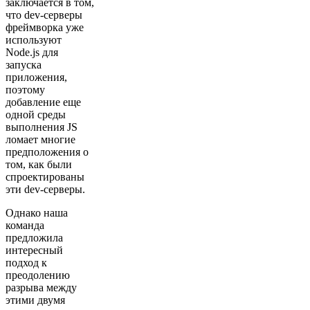
заключается в том,
что dev-серверы
фреймворка уже
используют
Node.js для
запуска
приложения,
поэтому
добавление еще
одной среды
выполнения JS
ломает многие
предположения о
том, как были
спроектированы
эти dev-серверы.
Однако наша
команда
предложила
интересный
подход к
преодолению
разрыва между
этими двумя