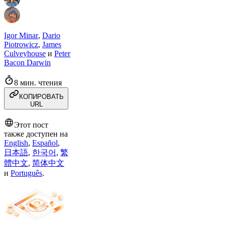
Igor Minar
,
Dario
Piotrowicz
,
James
Culveyhouse
и
Peter
Bacon Darwin
8 мин. чтения
КОПИРОВАТЬ
URL
Этот пост
также доступен на
English
,
Español
,
日本語
,
한국어
,
繁
體中文
,
简体中文
и
Português
.