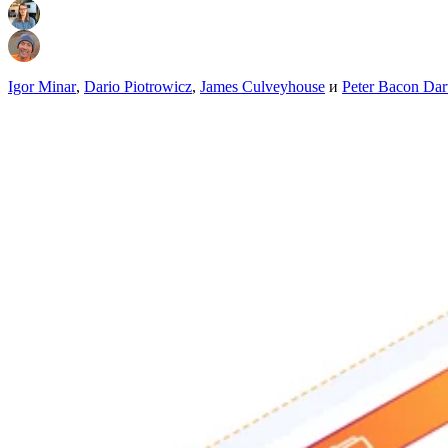
Igor Minar
,
Dario Piotrowicz
,
James Culveyhouse
и
Peter Bacon Da