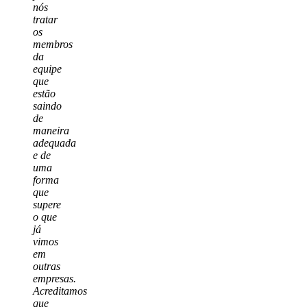
nós
tratar
os
membros
da
equipe
que
estão
saindo
de
maneira
adequada
e de
uma
forma
que
supere
o que
já
vimos
em
outras
empresas.
Acreditamos
que