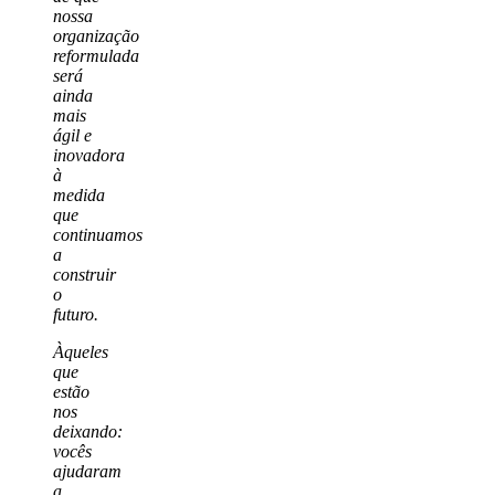
nossa
organização
reformulada
será
ainda
mais
ágil e
inovadora
à
medida
que
continuamos
a
construir
o
futuro.
Àqueles
que
estão
nos
deixando:
vocês
ajudaram
a