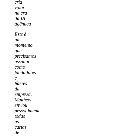
cria
valor
na era
da IA
agêntica
Este é
um
momento
que
precisamos
assumir
como
fundadores
e
líderes
da
empresa.
Matthew
enviou
pessoalmente
todas
as
cartas
de