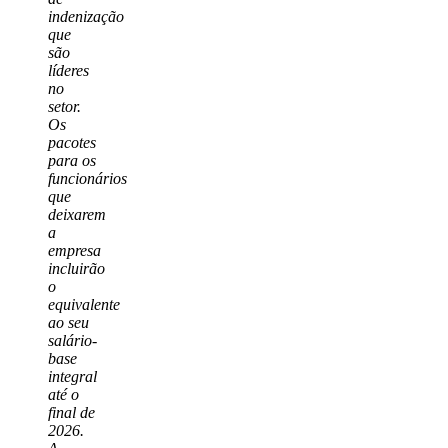
indenização
que
são
líderes
no
setor.
Os
pacotes
para os
funcionários
que
deixarem
a
empresa
incluirão
o
equivalente
ao seu
salário-
base
integral
até o
final de
2026.