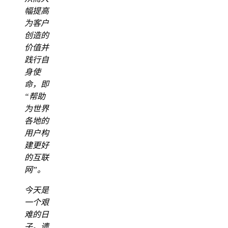
幅提高
为客户
创造的
价值并
践行自
身使
命，即
“帮助
为世界
各地的
用户构
建更好
的互联
网”。
今天是
一个艰
难的日
子。遗