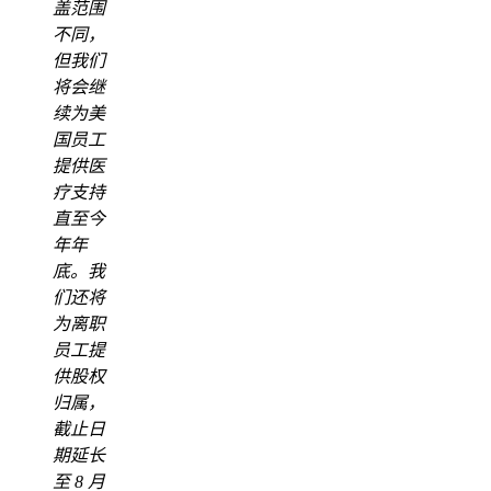
盖范围
不同，
但我们
将会继
续为美
国员工
提供医
疗支持
直至今
年年
底。我
们还将
为离职
员工提
供股权
归属，
截止日
期延长
至 8 月