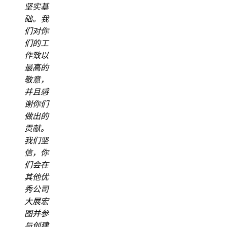
坚实基
础。我
们对你
们的工
作致以
最高的
敬意，
并且感
谢你们
做出的
贡献。
我们坚
信，你
们会在
其他优
秀公司
大展宏
图并参
与创建