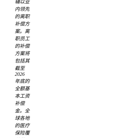
辅以业
内领先
的离职
补偿方
案。离
职员工
的补偿
方案将
包括其
截至
2026
年底的
全额基
本工资
补偿
金。全
球各地
的医疗
保险覆