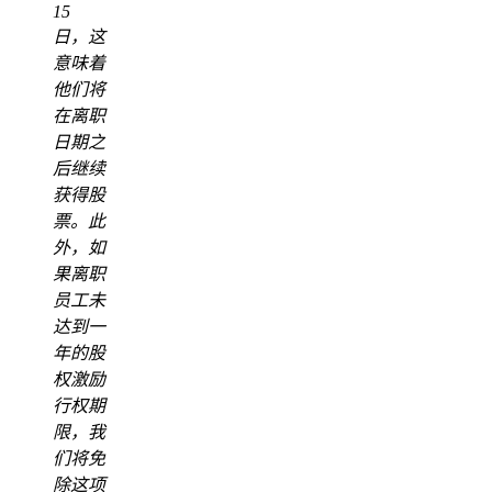
15
日，这
意味着
他们将
在离职
日期之
后继续
获得股
票。此
外，如
果离职
员工未
达到一
年的股
权激励
行权期
限，我
们将免
除这项