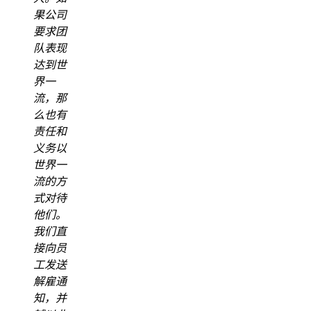
果公司
要求团
队表现
达到世
界一
流，那
么也有
责任和
义务以
世界一
流的方
式对待
他们。
我们直
接向员
工发送
解雇通
知，并