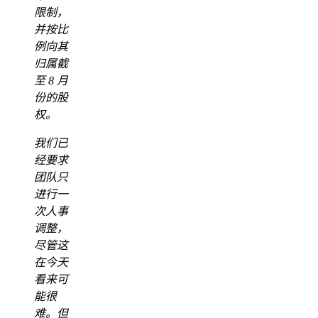
限制，
并按比
例向其
归属截
至 8 月
份的股
权。
我们已
经要求
团队只
进行一
次人事
调整，
尽管这
在今天
看来可
能很
难。但