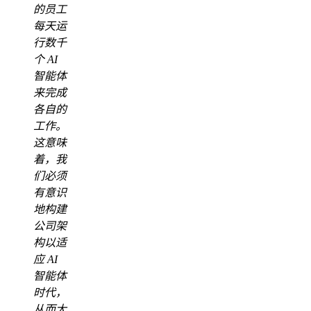
的员工
每天运
行数千
个 AI
智能体
来完成
各自的
工作。
这意味
着，我
们必须
有意识
地构建
公司架
构以适
应 AI
智能体
时代，
从而大