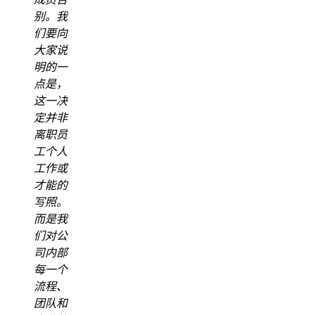
别。我
们要向
大家说
明的一
点是，
这一决
定并非
离职员
工个人
工作或
才能的
写照。
而是我
们对公
司内部
每一个
流程、
团队和