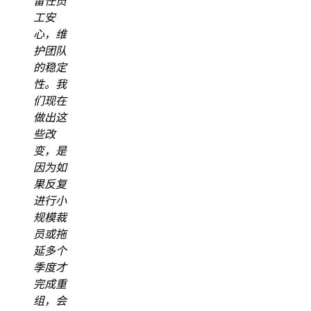
留任员
工安
心，维
护团队
的稳定
性。我
们现在
做出这
些改
变，是
因为如
果反复
进行小
规模裁
员或拖
延多个
季度才
完成重
组，会