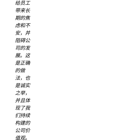
给员工
带来长
期的焦
虑和不
安，并
阻碍公
司的发
展。这
是正确
的做
法，也
是诚实
之举，
并且体
现了我
们持续
构建的
公司价
值观。