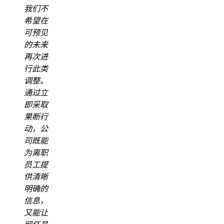
我们不
希望在
可预见
的未来
再次进
行此类
调整。
通过立
即采取
果断行
动，公
司既能
为离职
员工提
供清晰
明确的
信息，
又能让