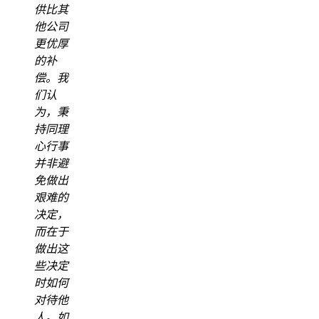
供比其
他公司
更优厚
的补
偿。我
们认
为，秉
持同理
心行事
并非避
免做出
艰难的
决定，
而在于
做出这
些决定
时如何
对待他
人。如