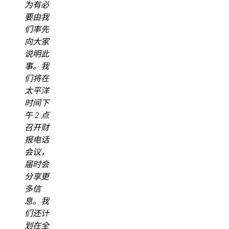
为有必
要由我
们率先
向大家
说明此
事。我
们将在
太平洋
时间下
午 2 点
召开财
报电话
会议，
届时会
分享更
多信
息。我
们还计
划在全