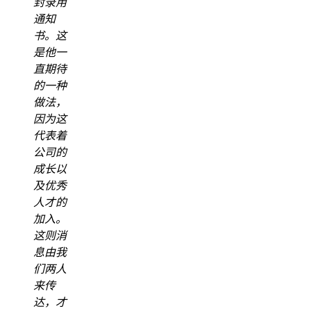
封录用
通知
书。这
是他一
直期待
的一种
做法，
因为这
代表着
公司的
成长以
及优秀
人才的
加入。
这则消
息由我
们两人
来传
达，才